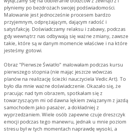
wyłączamy się na odbieranie bodźców z zewnątrz i
płyniemy po bezdrożach swojej podświadomości.
Malowanie jest jednocześnie procesem bardzo
przyjemnym, odprężającym, dającym radość i
satysfakcję. Doświadczamy relaksu i zabawy, podczas
gdy wewnątrz nas odbywają się ważne zmiany, zawsze
takie, które są w danym momencie właściwe i na które
jesteśmy gotowi.
Obraz "Pierwsze Światło" malowałam podczas kursu
pierwszego stopnia (nie mając jeszcze wówczas
planów na realizację ścieżki nauczyciela Vedic Art). To
było dla mnie ważne doświadczenie. Okazało się, że
pracując nad tym obrazem, spotkałam się z
towarzyszącym mi od dawna lękiem związanym z jazdą
samochodem jako pasażer, a dokładniej z
wyprzedzaniem. Wiele osób zapewne czuje dreszczyk
emocji podczas tego manewru, jednak u mnie poziom
stresu był w tych momentach naprawdę wysoki, a