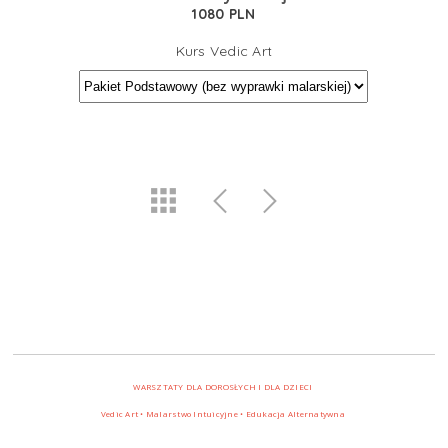
1080 PLN
Kurs Vedic Art
WARSZTATY DLA DOROSŁYCH I DLA DZIECI
Vedic Art • Malarstwo Intuicyjne • Edukacja Alternatywna